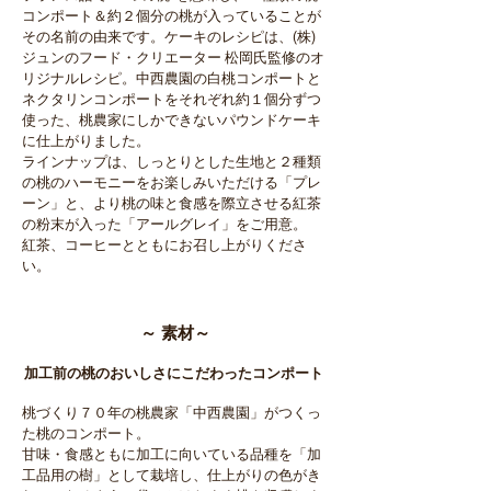
コンポート＆約２個分の桃が入っていることが
その名前の由来です。ケーキのレシピは、(株)
ジュンのフード・クリエーター 松岡氏監修のオ
リジナルレシピ。中西農園の白桃コンポートと
ネクタリンコンポートをそれぞれ約１個分ずつ
使った、桃農家にしかできないパウンドケーキ
に仕上がりました。
ラインナップは、しっとりとした生地と２種類
の桃のハーモニーをお楽しみいただける「プレ
ーン」と、より桃の味と食感を際立させる紅茶
の粉末が入った「アールグレイ」をご用意。
紅茶、コーヒーとともにお召し上がりくださ
い。
～ 素材～
加工前の桃のおいしさにこだわったコンポート
桃づくり７０年の桃農家「中西農園」がつくっ
た桃のコンポート。
甘味・食感ともに加工に向いている品種を「加
工品用の樹」として栽培し、仕上がりの色がき