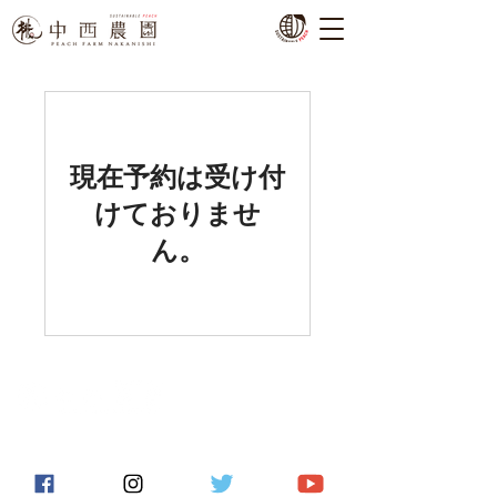
現在予約は受け付
けておりませ
ん。
ＴＥＬ：
０５５３－４７－１９４８
​ＦＡＸ：０５５３－４７－３３４３
Ⓒ Copyright Peach Farm Nakanishi . All right reserved